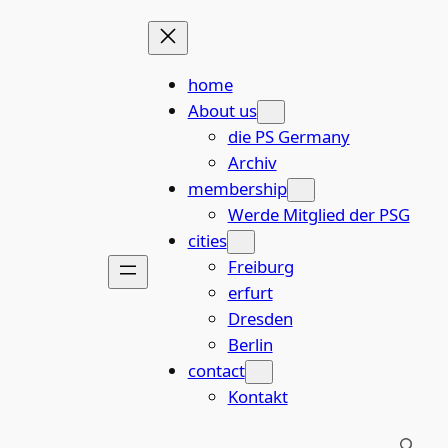
Skip
to
content
home
About us
die PS Germany
Archiv
membership
Werde Mitglied der PSG
cities
Freiburg
erfurt
Dresden
Berlin
contact
Kontakt
Search