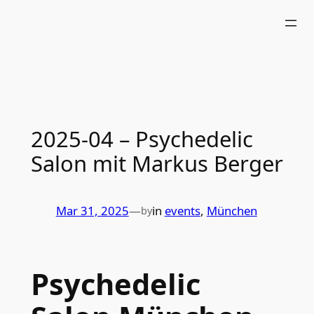
Skip
to
content
2025-04 – Psychedelic
Salon mit Markus Berger
Mar 31, 2025
—
in
events
, 
München
by
Psychedelic